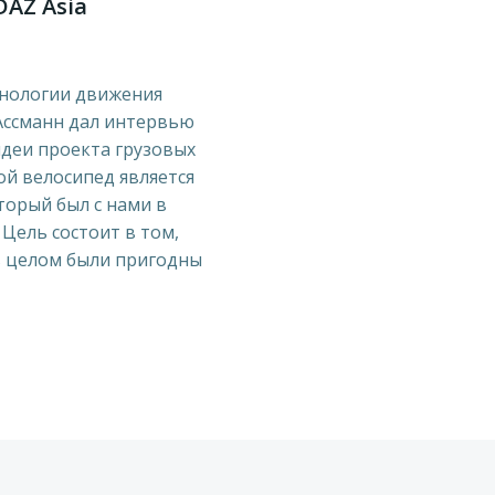
AZ Asia
хнологии движения
Ассманн дал интервью
идеи проекта грузовых
й велосипед является
торый был с нами в
 Цель состоит в том,
в целом были пригодны