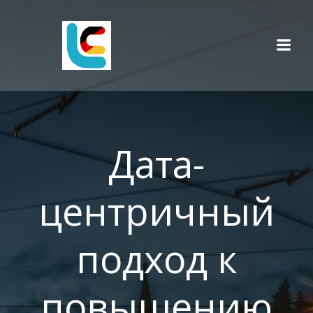
Skip
to
content
Дата-
центричный
подход к
повышению