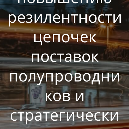
резилентности
цепочек
поставок
полупроводни
ков и
стратегически