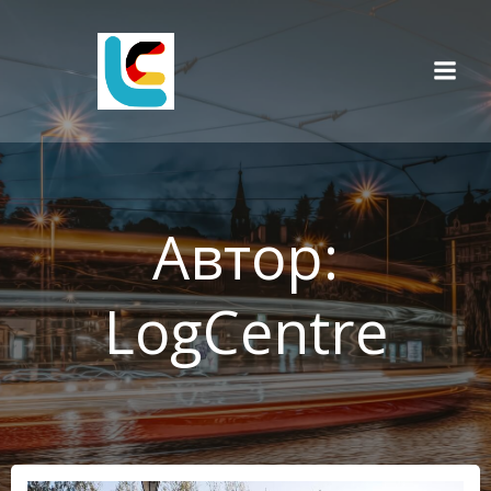
Перейти
к
содержимому
Автор:
LogCentre