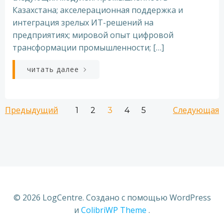
Казахстана; акселерационная поддержка и
интеграция зрелых ИТ-решений на
предприятиях; мировой опыт цифровой
трансформации промышленности; […]
читать далее
Навигация
Навигация
Нави
Предыдущий
Страница
Страница
Страница
Страница
Следующая
Страница
1
2
3
4
5
по
по
по
записям
записям
запи
© 2026 LogCentre. Создано с помощью WordPress
и
ColibriWP Theme
.