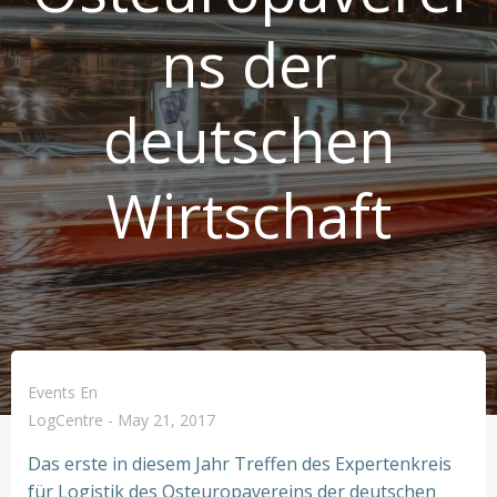
ns der
deutschen
Wirtschaft
Events En
LogCentre
-
May 21, 2017
Das erste in diesem Jahr Treffen des Expertenkreis
für Logistik des Osteuropavereins der deutschen