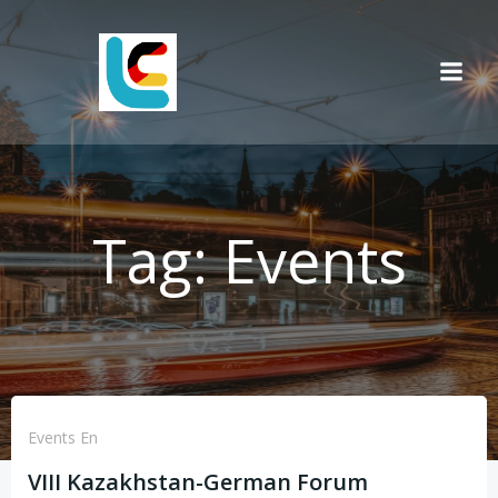
Skip
to
content
Tag:
Events
Events En
VIII Kazakhstan-German Forum